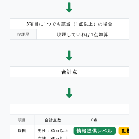
3項目に1つでも該当（1点以上）の場合
喫煙していれば1点加算
喫煙歴
合計点
リ
項目
合計点数
0点
情報提供レベル
動機づ
腹囲
男性：85㎝以上
女性：90㎝以上