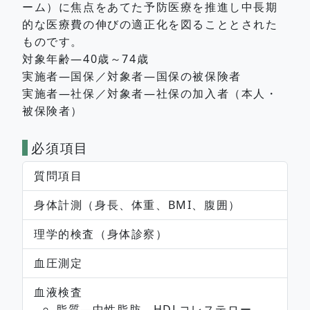
ーム）に焦点をあてた予防医療を推進し中長期
的な医療費の伸びの適正化を図ることとされた
ものです。
対象年齢―40歳～74歳
実施者―国保／対象者―国保の被保険者
実施者―社保／対象者―社保の加入者（本人・
被保険者）
必須項目
質問項目
身体計測（身長、体重、BMI、腹囲）
理学的検査（身体診察）
血圧測定
血液検査
脂質―中性脂肪、HDLコレステロー