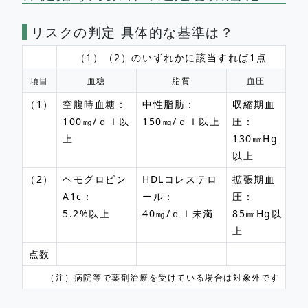
リスクの判定 具体的な基準は？
（1）（2）のいずれかに該当すれば1点
項目
血糖
脂質
血圧
（1）
空腹時血糖：
中性脂肪：
収縮期血
100㎎/ｄｌ以
150㎎/ｄｌ以上
圧：
上
130㎜Hg
以上
（2）
ヘモグロビン
HDLコレステロ
拡張期血
A1c：
ール：
圧：
5.2%以上
40㎎/ｄｌ未満
85㎜Hg以
上
点数
（注）病院等で薬剤治療を受けている場合は対象外です