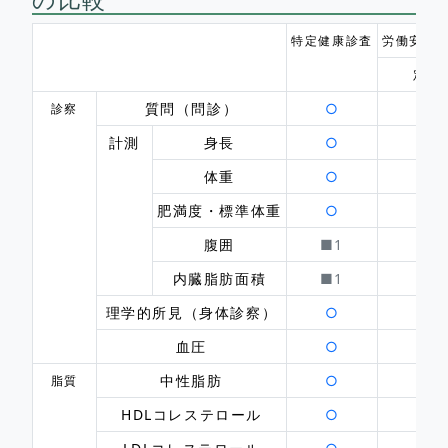
特定健康診査
労働安全衛
定期
質問（問診）
○
○
（
診察
計測
身長
○
体重
○
肥満度・標準体重
○
腹囲
■1
■（
内臓脂肪面積
■1
理学的所見（身体診察）
○
血圧
○
中性脂肪
○
脂質
HDLコレステロール
○