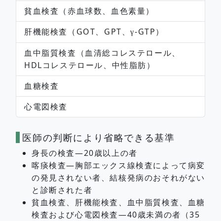
貧血検査（赤血球数、血色素量）
肝機能検査（GOT、GPT、
-GTP）
γ
血中脂質検査（血清総コレステロール、
HDLコレステロール、中性脂肪）
血糖検査
心電図検査
医師の判断により省略できる基準
身長の検査―20歳以上の者
喀痰検査―胸部エックス線検査によって病変
の発見されない者、結核発病のおそれがない
と診断された者
貧血検査、肝機能検査、血中脂質検査、血糖
検査および心電図検査―40歳未満の者（35