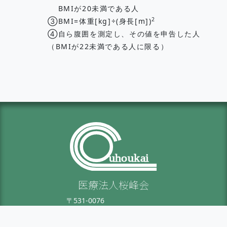
BMIが20未満である人
2
③
BMI=体重[kg]÷(身長[m])
④自ら腹囲を測定し、その値を申告した人
（BMIが22未満である人に限る）
uhoukai
医療法人桜峰会
〒531-0076
大阪市北区大淀中 3-13-13-2F
TEL：06-6455-6708