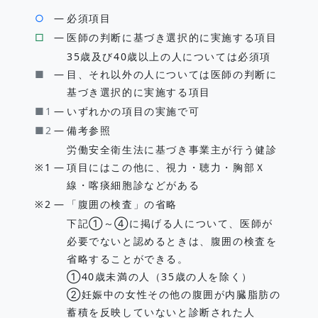
○
―
必須項目
□
―
医師の判断に基づき選択的に実施する項目
35歳及び40歳以上の人については必須項
■
―
目、それ以外の人については医師の判断に
基づき選択的に実施する項目
■1
―
いずれかの項目の実施で可
■2
―
備考参照
労働安全衛生法に基づき事業主が行う健診
※1
―
項目にはこの他に、視力・聴力・胸部Ｘ
線・喀痰細胞診などがある
※2
―
「腹囲の検査」の省略
下記①～④に掲げる人について、医師が
必要でないと認めるときは、腹囲の検査を
省略することができる。
①40歳未満の人（35歳の人を除く）
②妊娠中の女性その他の腹囲が内臓脂肪の
蓄積を反映していないと診断された人