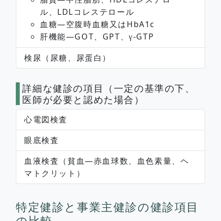
ル、LDLコレステロール
血糖―空腹時血糖又はHbA1c
肝機能―GOT、GPT、
-GTP
γ
検尿（尿糖、尿蛋白）
詳細な健診の項目（一定の基準の下、
医師が必要と認めた場合）
心電図検査
眼底検査
血液検査（貧血―赤血球数、血色素量、ヘ
マトクリット）
特定健診と事業主健診の健診項目
の比較