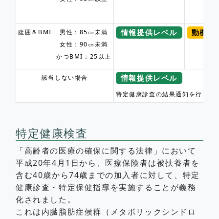
情報提供レベル
動機づ
腹囲＆BMI
男性：85㎝未満
女性：90㎝未満
かつBMI：25以上
情報提供レベル
該当しない場合
特定健康診査の結果通知を行う際
特定健康検査
「高齢者の医療の確保に関する法律」において
平成20年4月1日から、医療保険者は被扶養者を
含む40歳から74歳までの加入者に対して、特定
健康診査・特定保健指導を実施することが義務
化されました。
これは内臓脂肪症候群（メタボリックシンドロ