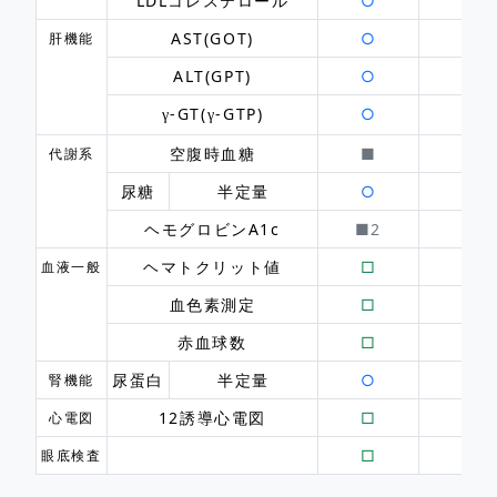
LDLコレステロール
○
AST(GOT)
○
肝機能
ALT(GPT)
○
-GT(
-GTP)
○
γ
γ
空腹時血糖
■
代謝系
尿糖
半定量
○
ヘモグロビンA1c
■2
ヘマトクリット値
□
血液一般
血色素測定
□
赤血球数
□
尿蛋白
半定量
○
腎機能
12誘導心電図
□
心電図
□
眼底検査